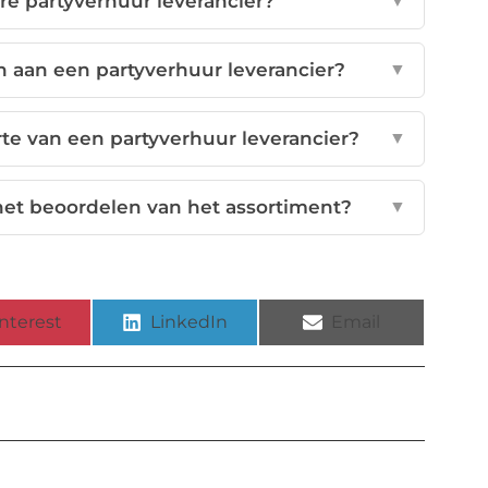
e partyverhuur leverancier?
▼
 aan een partyverhuur leverancier?
▼
rte van een partyverhuur leverancier?
▼
 het beoordelen van het assortiment?
▼
nterest
LinkedIn
Email