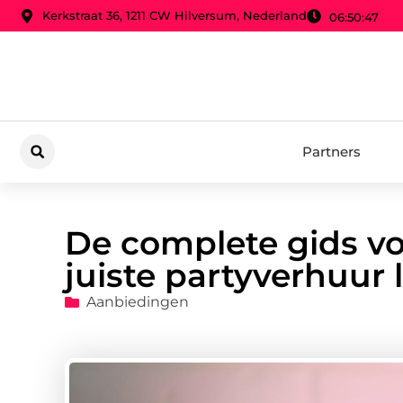
Kerkstraat 36, 1211 CW Hilversum, Nederland
06:50:48
Partners
De complete gids vo
juiste partyverhuur 
Aanbiedingen