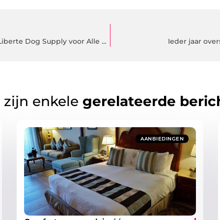
Waf waf! Ontdek het Magische Assortiment van Liberte Dog Supply voor Alle Huisdieren!
Ieder jaar ove
 zijn enkele
gerelateerde beric
AANBIEDINGEN