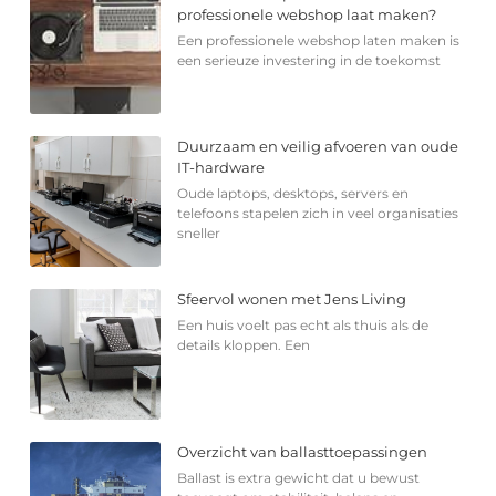
professionele webshop laat maken?
Een professionele webshop laten maken is
een serieuze investering in de toekomst
Duurzaam en veilig afvoeren van oude
IT-hardware
Oude laptops, desktops, servers en
telefoons stapelen zich in veel organisaties
sneller
Sfeervol wonen met Jens Living
Een huis voelt pas echt als thuis als de
details kloppen. Een
Overzicht van ballasttoepassingen
Ballast is extra gewicht dat u bewust