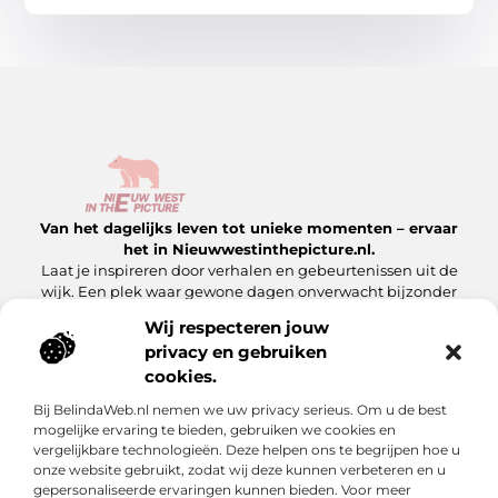
Van het dagelijks leven tot unieke momenten – ervaar
het in Nieuwwestinthepicture.nl.
Laat je inspireren door verhalen en gebeurtenissen uit de
wijk. Een plek waar gewone dagen onverwacht bijzonder
worden.
Wij respecteren jouw
privacy en gebruiken
Onze informatie
cookies.
Linkbuilding Platform: Hoe Jij Er Slim Gebruik van Maakt
Geld Verdienen met Je Website: Zo Maak Jij Van Jouw Site een Inkomensbron
Bij BelindaWeb.nl nemen we uw privacy serieus. Om u de best
Bericht categorie
mogelijke ervaring te bieden, gebruiken we cookies en
vergelijkbare technologieën. Deze helpen ons te begrijpen hoe u
onze website gebruikt, zodat wij deze kunnen verbeteren en u
gepersonaliseerde ervaringen kunnen bieden. Voor meer