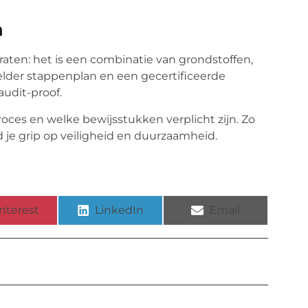
n
aten: het is een combinatie van grondstoffen,
elder stappenplan en een gecertificeerde
udit-proof.
roces en welke bewijsstukken verplicht zijn. Zo
d je grip op veiligheid en duurzaamheid.
nterest
LinkedIn
Email