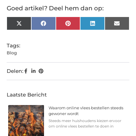
Goed artikel? Deel hem dan op:
X
Facebook
Pinterest
LinkedIn
Email
(Twitter)
Tags:
Blog
Delen:
Laatste Bericht
Waarom online vlees bestellen steeds
gewoner wordt
Steeds meer huishoudens kiezen ervoor
om online vlees bestellen te doen in