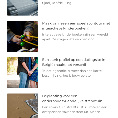
tijdelijke afdekking
Maak van lezen een speelavontuur met
interactieve kinderboeken!
Interactieve kinderboeken zijn een wereld
apart. Ze vragen iets van het kind:
Een sterk profiel op een datingsite in
België maakt het verschil
Je datingprofiel is meer dan een korte
beschrijving; het is jouw eerste
Beplanting voor een
onderhoudsvriendelijke strandtuin
Een strandtuin straalt rust, ruimte en een
ontspannen vakantiesfeer uit. Met de