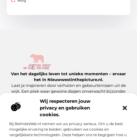
Blog
Van het dagelijks leven tot unieke momenten – ervaar
het in Nieuwwestinthepicture.nl.
Laat je inspireren door verhalen en gebeurtenissen uit de
wijk. Een plek waar gewone dagen onverwacht bijzonder
worden.
Wij respecteren jouw
privacy en gebruiken
Onze informatie
cookies.
Linkbuilding Platform: Hoe Jij Er Slim Gebruik van Maakt
Geld Verdienen met Je Website: Zo Maak Jij Van Jouw Site een Inkomensbron
Bij BelindaWeb.nl nemen we uw privacy serieus. Om u de best
Bericht categorie
mogelijke ervaring te bieden, gebruiken we cookies en
vergelijkbare technologieën. Deze helpen ons te begrijpen hoe u