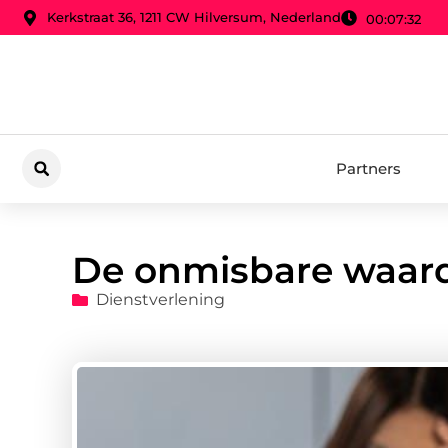
Kerkstraat 36, 1211 CW Hilversum, Nederland
00:07:34
Partners
De onmisbare waard
Dienstverlening