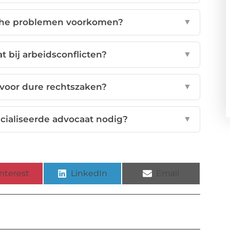
sche problemen voorkomen?
▼
 bij arbeidsconflicten?
▼
 voor dure rechtszaken?
▼
ialiseerde advocaat nodig?
▼
nterest
LinkedIn
Email