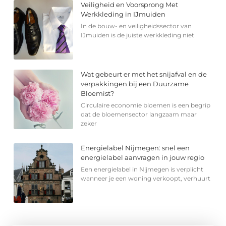
Veiligheid en Voorsprong Met
Werkkleding in IJmuiden
In de bouw- en veiligheidssector van
IJmuiden is de juiste werkkleding niet
Wat gebeurt er met het snijafval en de
verpakkingen bij een Duurzame
Bloemist?
Circulaire economie bloemen is een begrip
dat de bloemensector langzaam maar
zeker
Energielabel Nijmegen: snel een
energielabel aanvragen in jouw regio
Een energielabel in Nijmegen is verplicht
wanneer je een woning verkoopt, verhuurt