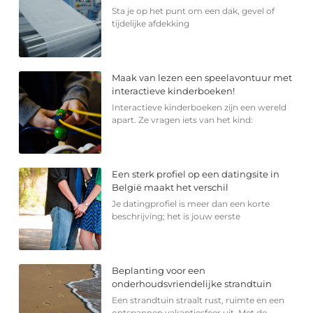
Sta je op het punt om een dak, gevel of
tijdelijke afdekking
Maak van lezen een speelavontuur met
interactieve kinderboeken!
Interactieve kinderboeken zijn een wereld
apart. Ze vragen iets van het kind:
Een sterk profiel op een datingsite in
België maakt het verschil
Je datingprofiel is meer dan een korte
beschrijving; het is jouw eerste
Beplanting voor een
onderhoudsvriendelijke strandtuin
Een strandtuin straalt rust, ruimte en een
ontspannen vakantiesfeer uit. Met de