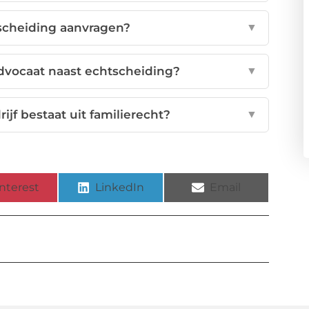
tscheiding aanvragen?
▼
dvocaat naast echtscheiding?
▼
jf bestaat uit familierecht?
▼
nterest
LinkedIn
Email