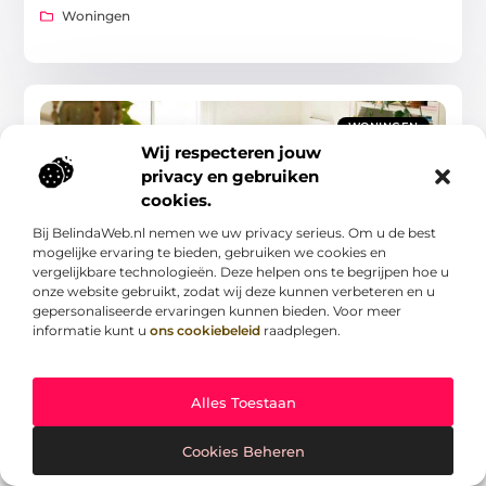
Woningen
WONINGEN
Wij respecteren jouw
privacy en gebruiken
cookies.
Bij BelindaWeb.nl nemen we uw privacy serieus. Om u de best
mogelijke ervaring te bieden, gebruiken we cookies en
vergelijkbare technologieën. Deze helpen ons te begrijpen hoe u
Hier kan je de perfecte studentenkamer huren
in Kortrijk
onze website gebruikt, zodat wij deze kunnen verbeteren en u
Als student zoek je de ideale plek om te wonen terwijl je
gepersonaliseerde ervaringen kunnen bieden. Voor meer
studeert in Kortrijk. De zoektocht naar het perfecte kot
informatie kunt u
ons cookiebeleid
raadplegen.
kan soms een uitdaging
Woningen
Alles Toestaan
Cookies Beheren