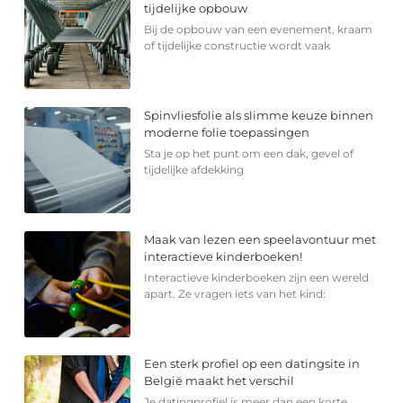
tijdelijke opbouw
Bij de opbouw van een evenement, kraam
of tijdelijke constructie wordt vaak
Spinvliesfolie als slimme keuze binnen
moderne folie toepassingen
Sta je op het punt om een dak, gevel of
tijdelijke afdekking
Maak van lezen een speelavontuur met
interactieve kinderboeken!
Interactieve kinderboeken zijn een wereld
apart. Ze vragen iets van het kind:
Een sterk profiel op een datingsite in
België maakt het verschil
Je datingprofiel is meer dan een korte