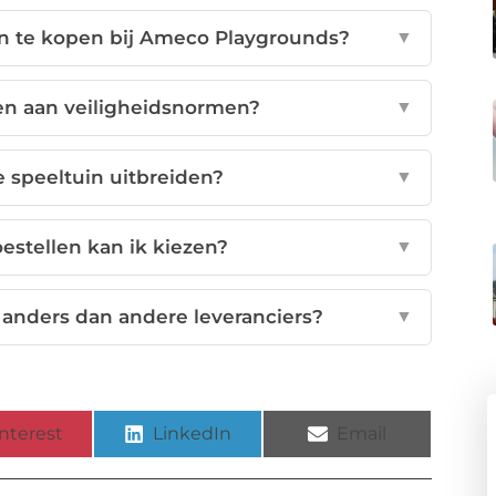
in te kopen bij Ameco Playgrounds?
▼
en aan veiligheidsnormen?
▼
 speeltuin uitbreiden?
▼
estellen kan ik kiezen?
▼
nders dan andere leveranciers?
▼
nterest
LinkedIn
Email