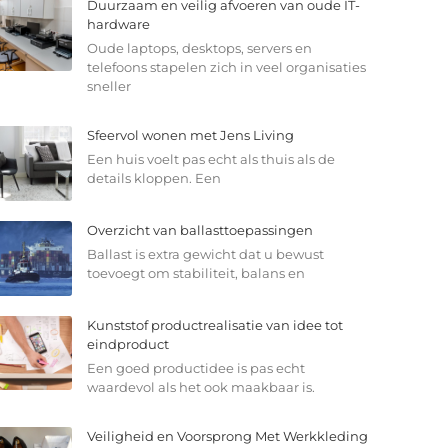
Duurzaam en veilig afvoeren van oude IT-
hardware
Oude laptops, desktops, servers en
telefoons stapelen zich in veel organisaties
sneller
Sfeervol wonen met Jens Living
Een huis voelt pas echt als thuis als de
details kloppen. Een
Overzicht van ballasttoepassingen
Ballast is extra gewicht dat u bewust
toevoegt om stabiliteit, balans en
Kunststof productrealisatie van idee tot
eindproduct
Een goed productidee is pas echt
waardevol als het ook maakbaar is.
Veiligheid en Voorsprong Met Werkkleding