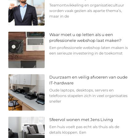
Teamontwikkeling en organisatiecultuur
worden vaak gezien als aparte thema’s,
maar in de
Waar moet u op letten als u een
professionele webshop laat maken?
Een professionele webshop laten maken is
een serieuze investering in de toekomst
Duurzaam en veilig afvoeren van oude
IT-hardware
Oude laptops, desktops, servers en
telefoons stapelen zich in veel organisaties
sneller
Sfeervol wonen met Jens Living
Een huis voelt pas echt als thuis als de
details kloppen. Een