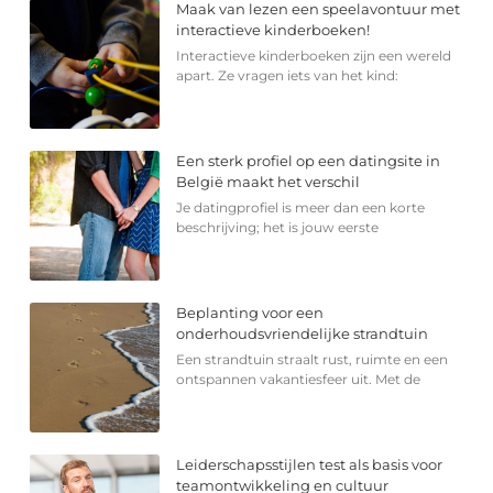
Maak van lezen een speelavontuur met
interactieve kinderboeken!
Interactieve kinderboeken zijn een wereld
apart. Ze vragen iets van het kind:
Een sterk profiel op een datingsite in
België maakt het verschil
Je datingprofiel is meer dan een korte
beschrijving; het is jouw eerste
Beplanting voor een
onderhoudsvriendelijke strandtuin
Een strandtuin straalt rust, ruimte en een
ontspannen vakantiesfeer uit. Met de
Leiderschapsstijlen test als basis voor
teamontwikkeling en cultuur