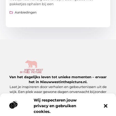
pakketjes ophalen bij een
Aanbiedingen
Van het dagelijks leven tot unieke momenten – ervaar
het in Nieuwwestinthepicture.nl.
Laat je inspireren door verhalen en gebeurtenissen uit de
wijk. Een plek waar gewone dagen onverwacht bijzonder
worden.
Wij respecteren jouw
privacy en gebruiken
Onze informatie
cookies.
Linkbuilding Platform: Hoe Jij Er Slim Gebruik van Maakt
Geld Verdienen met Je Website: Zo Maak Jij Van Jouw Site een Inkomensbron