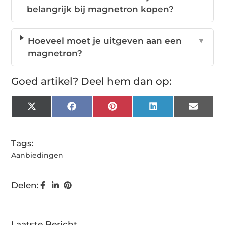
belangrijk bij magnetron kopen?
Hoeveel moet je uitgeven aan een
▼
magnetron?
Goed artikel? Deel hem dan op:
X
Facebook
Pinterest
LinkedIn
Email
(Twitter)
Tags:
Aanbiedingen
Delen:
Laatste Bericht