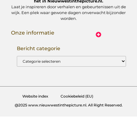
het in Nieuwwestinthepicture.nl.
Laat je inspireren door verhalen en gebeurtenissen uit de
wijk. Een plek waar gewone dagen onverwacht bijzonder
worden.
Onze informatie
Linkbuilding Platform: Hoe Jij Er Slim Gebruik van Maakt
Geld Verdienen met Je Website: Zo Maak Jij Van Jouw Site een Inkomensbron
Bericht categorie
Website index
Cookiebeleid (EU)
@2025 www.nieuwwestinthepicture.nl. All Right Reserved.