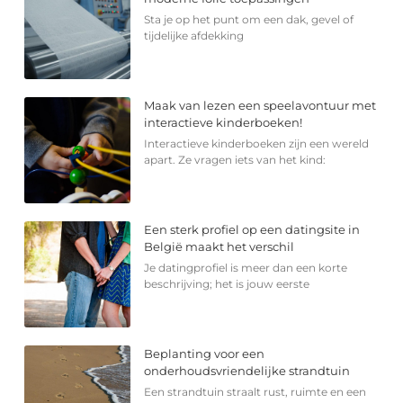
Sta je op het punt om een dak, gevel of
tijdelijke afdekking
Maak van lezen een speelavontuur met
interactieve kinderboeken!
Interactieve kinderboeken zijn een wereld
apart. Ze vragen iets van het kind:
Een sterk profiel op een datingsite in
België maakt het verschil
Je datingprofiel is meer dan een korte
beschrijving; het is jouw eerste
Beplanting voor een
onderhoudsvriendelijke strandtuin
Een strandtuin straalt rust, ruimte en een