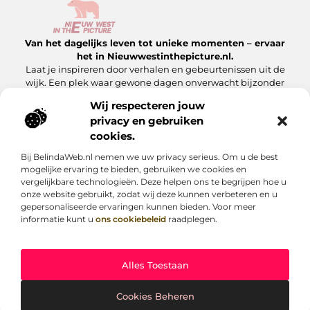
Van het dagelijks leven tot unieke momenten – ervaar
het in Nieuwwestinthepicture.nl.
Laat je inspireren door verhalen en gebeurtenissen uit de
wijk. Een plek waar gewone dagen onverwacht bijzonder
worden.
Wij respecteren jouw
privacy en gebruiken
Onze informatie
cookies.
Linkbuilding Platform: Hoe Jij Er Slim Gebruik van Maakt
Geld Verdienen met Je Website: Zo Maak Jij Van Jouw Site een Inkomensbron
Bij BelindaWeb.nl nemen we uw privacy serieus. Om u de best
Bericht categorie
mogelijke ervaring te bieden, gebruiken we cookies en
vergelijkbare technologieën. Deze helpen ons te begrijpen hoe u
onze website gebruikt, zodat wij deze kunnen verbeteren en u
gepersonaliseerde ervaringen kunnen bieden. Voor meer
informatie kunt u
ons cookiebeleid
raadplegen.
Alles Toestaan
Website index
Cookiebeleid (EU)
@2025 www.nieuwwestinthepicture.nl. All Right Reserved.
Cookies Beheren