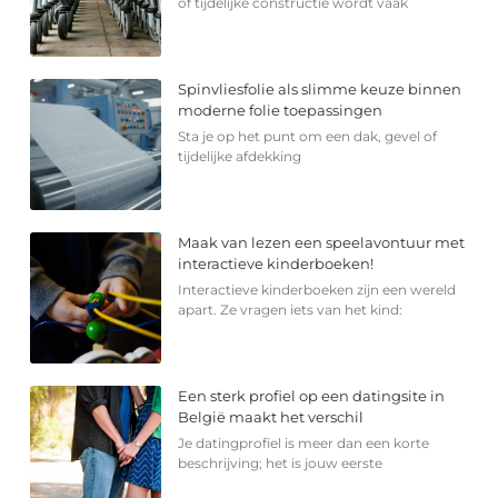
of tijdelijke constructie wordt vaak
Spinvliesfolie als slimme keuze binnen
moderne folie toepassingen
Sta je op het punt om een dak, gevel of
tijdelijke afdekking
Maak van lezen een speelavontuur met
interactieve kinderboeken!
Interactieve kinderboeken zijn een wereld
apart. Ze vragen iets van het kind:
Een sterk profiel op een datingsite in
België maakt het verschil
Je datingprofiel is meer dan een korte
beschrijving; het is jouw eerste