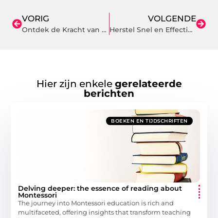
VORIG
VOLGENDE
Ontdek de Kracht van Werving en Selectiebureaus HR in Leiden
Herstel Snel en Effectief van Hamstringklachten bij Fysio Eray
Hier zijn enkele
gerelateerde
berichten
BOEKEN EN TIJDSCHRIFTEN
Delving deeper: the essence of reading about
Montessori
The journey into Montessori education is rich and
multifaceted, offering insights that transform teaching