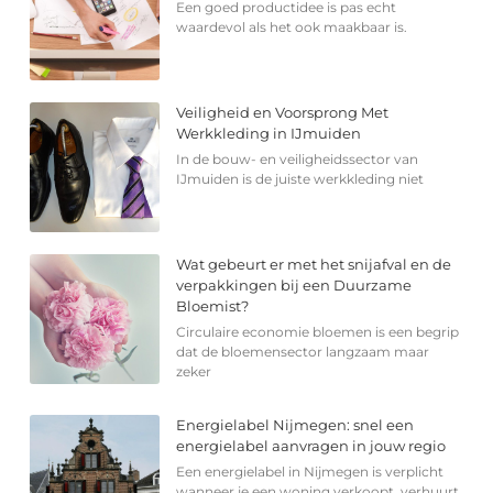
Een goed productidee is pas echt
waardevol als het ook maakbaar is.
Veiligheid en Voorsprong Met
Werkkleding in IJmuiden
In de bouw- en veiligheidssector van
IJmuiden is de juiste werkkleding niet
Wat gebeurt er met het snijafval en de
verpakkingen bij een Duurzame
Bloemist?
Circulaire economie bloemen is een begrip
dat de bloemensector langzaam maar
zeker
Energielabel Nijmegen: snel een
energielabel aanvragen in jouw regio
Een energielabel in Nijmegen is verplicht
wanneer je een woning verkoopt, verhuurt