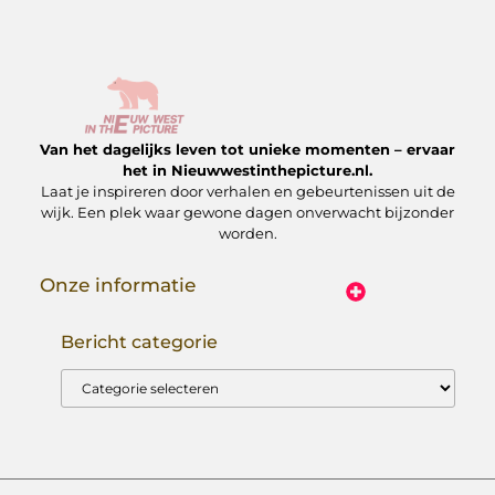
Van het dagelijks leven tot unieke momenten – ervaar
het in Nieuwwestinthepicture.nl.
Laat je inspireren door verhalen en gebeurtenissen uit de
wijk. Een plek waar gewone dagen onverwacht bijzonder
worden.
Onze informatie
Linkbuilding Platform: Hoe Jij Er Slim Gebruik van Maakt
Geld Verdienen met Je Website: Zo Maak Jij Van Jouw Site een Inkomensbron
Bericht categorie