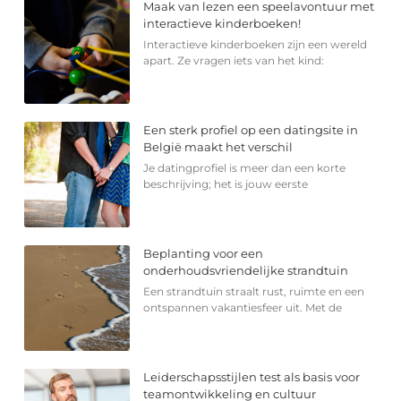
Maak van lezen een speelavontuur met
interactieve kinderboeken!
Interactieve kinderboeken zijn een wereld
apart. Ze vragen iets van het kind:
Een sterk profiel op een datingsite in
België maakt het verschil
Je datingprofiel is meer dan een korte
beschrijving; het is jouw eerste
Beplanting voor een
onderhoudsvriendelijke strandtuin
Een strandtuin straalt rust, ruimte en een
ontspannen vakantiesfeer uit. Met de
Leiderschapsstijlen test als basis voor
teamontwikkeling en cultuur