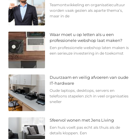
Teamontwikkeling en organisatiecultuur
worden vaak gezien als aparte thema’s,
maar in de
Waar moet u op letten als u een
professionele webshop laat maken?
Een professionele webshop laten maken is
een serieuze investering in de toekomst
Duurzaam en veilig afvoeren van oude
IT-hardware
Oude laptops, desktops, servers en
telefoons stapelen zich in veel organisaties
sneller
Sfeervol wonen met Jens Living
Een huis voelt pas echt als thuis als de
details kloppen. Een