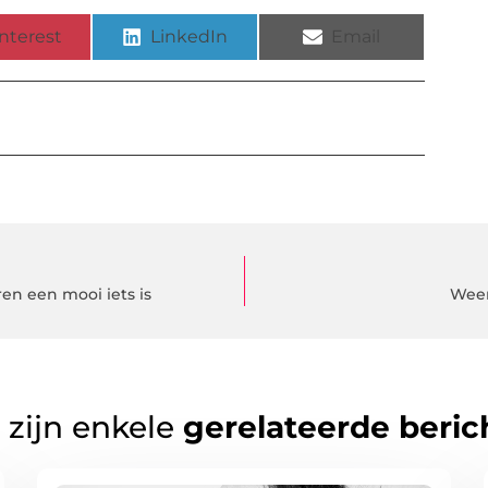
nterest
LinkedIn
Email
n een mooi iets is
Weer
 zijn enkele
gerelateerde beric