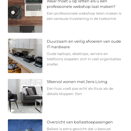
Waar moet u op letten als u een
professionele webshop laat maken?
Een professionele webshop laten maken is
een serieuze investering in de toekomst
Duurzaam en veilig afvoeren van oude
IT-hardware
Oude laptops, desktops, servers en
telefoons stapelen zich in veel organisaties
sneller
Sfeervol wonen met Jens Living
Een huis voelt pas echt als thuis als de
details kloppen. Een
Overzicht van ballasttoepassingen
Ballast is extra gewicht dat u bewust