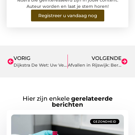
Auteur worden en laat je stem horen!
Registreer u vandaag nog
VORIG
VOLGENDE
Dijkstra De Wet: Uw Vertrouwde Tandarts in Amsterdam-Zuid
Afvallen in Rijswijk: Bereik Je Doelen bij Sportschool Rwijkgym.nl
Hier zijn enkele
gerelateerde
berichten
GEZONDHEID