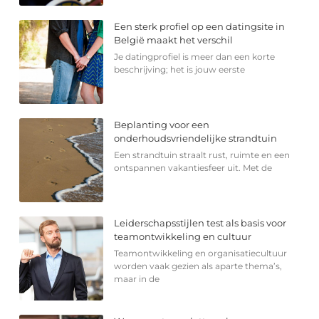
Een sterk profiel op een datingsite in
België maakt het verschil
Je datingprofiel is meer dan een korte
beschrijving; het is jouw eerste
Beplanting voor een
onderhoudsvriendelijke strandtuin
Een strandtuin straalt rust, ruimte en een
ontspannen vakantiesfeer uit. Met de
Leiderschapsstijlen test als basis voor
teamontwikkeling en cultuur
Teamontwikkeling en organisatiecultuur
worden vaak gezien als aparte thema’s,
maar in de