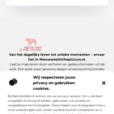
Van het dagelijks leven tot unieke momenten – ervaar
het in Nieuwwestinthepicture.nl.
Laat je inspireren door verhalen en gebeurtenissen uit de
wijk. Een plek waar gewone dagen onverwacht bijzonder
worden.
Wij respecteren jouw
privacy en gebruiken
Onze informatie
cookies.
Linkbuilding Platform: Hoe Jij Er Slim Gebruik van Maakt
Geld Verdienen met Je Website: Zo Maak Jij Van Jouw Site een Inkomensbron
Bij BelindaWeb.nl nemen we uw privacy serieus. Om u de best
Bericht categorie
mogelijke ervaring te bieden, gebruiken we cookies en
vergelijkbare technologieën. Deze helpen ons te begrijpen hoe u
onze website gebruikt, zodat wij deze kunnen verbeteren en u