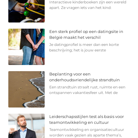
Interactieve kinderboeken zijn een wereld
apart. Ze vragen iets van het kind:
Een sterk profiel op een datingsite in
België maakt het verschil
Je datingprofiel is meer dan een korte
beschrijving; het is jouw eerste
Beplanting voor een
onderhoudsvriendelijke strandtuin
Een strandtuin straalt rust, ruimte en een
ontspannen vakantiesfeer uit. Met de
Leiderschapsstijlen test als basis voor
teamontwikkeling en cultuur
Teamontwikkeling en organisatiecultuur
worden vaak gezien als aparte thema’s,