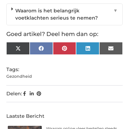
Waarom is het belangrijk
▼
voetklachten serieus te nemen?
Goed artikel? Deel hem dan op:
X
Facebook
Pinterest
LinkedIn
Email
(Twitter)
Tags:
Gezondheid
Delen:
Laatste Bericht
Waarom online vlees bestellen steeds