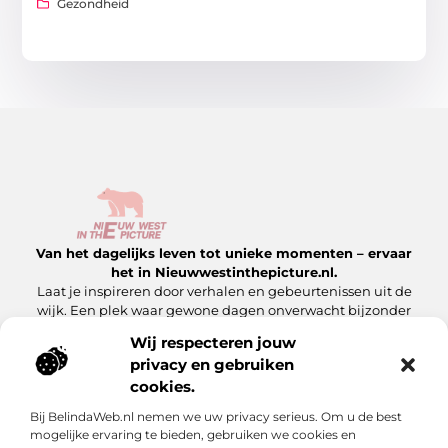
Gezondheid
Van het dagelijks leven tot unieke momenten – ervaar
het in Nieuwwestinthepicture.nl.
Laat je inspireren door verhalen en gebeurtenissen uit de
wijk. Een plek waar gewone dagen onverwacht bijzonder
worden.
Wij respecteren jouw
privacy en gebruiken
Onze informatie
cookies.
Linkbuilding Platform: Hoe Jij Er Slim Gebruik van Maakt
Geld Verdienen met Je Website: Zo Maak Jij Van Jouw Site een Inkomensbron
Bij BelindaWeb.nl nemen we uw privacy serieus. Om u de best
Bericht categorie
mogelijke ervaring te bieden, gebruiken we cookies en