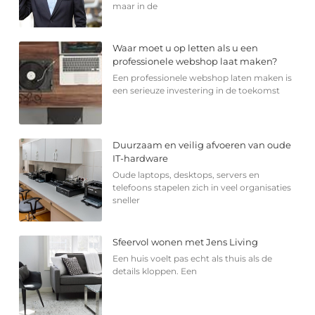
maar in de
Waar moet u op letten als u een
professionele webshop laat maken?
Een professionele webshop laten maken is
een serieuze investering in de toekomst
Duurzaam en veilig afvoeren van oude
IT-hardware
Oude laptops, desktops, servers en
telefoons stapelen zich in veel organisaties
sneller
Sfeervol wonen met Jens Living
Een huis voelt pas echt als thuis als de
details kloppen. Een