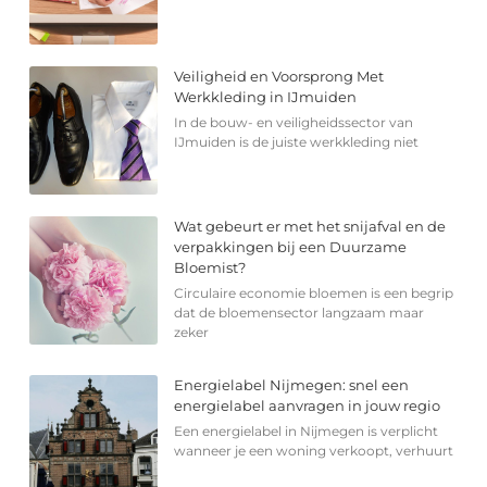
Veiligheid en Voorsprong Met
Werkkleding in IJmuiden
In de bouw- en veiligheidssector van
IJmuiden is de juiste werkkleding niet
Wat gebeurt er met het snijafval en de
verpakkingen bij een Duurzame
Bloemist?
Circulaire economie bloemen is een begrip
dat de bloemensector langzaam maar
zeker
Energielabel Nijmegen: snel een
energielabel aanvragen in jouw regio
Een energielabel in Nijmegen is verplicht
wanneer je een woning verkoopt, verhuurt