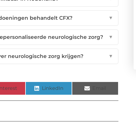
doeningen behandelt CFX?
▼
epersonaliseerde neurologische zorg?
▼
er neurologische zorg krijgen?
▼
nterest
LinkedIn
Email