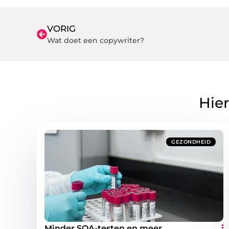
VORIG
Wat doet een copywriter?
Hier
GEZONDHEID
Minder SOA-testen en meer