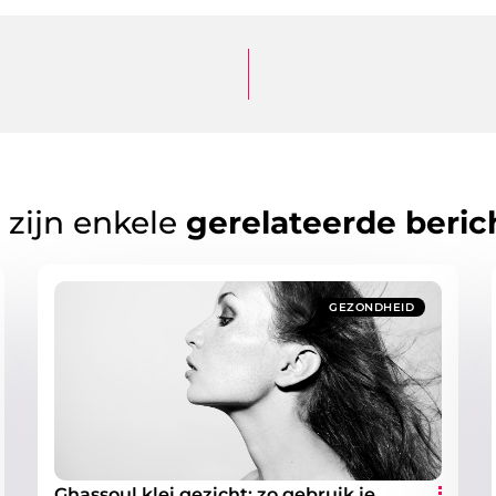
 zijn enkele
gerelateerde beric
GEZONDHEID
Ghassoul klei gezicht: zo gebruik je