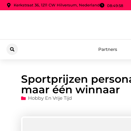
Kerkstraat 36, 1211 CW Hilversum, Nederland
08:49:59
Partners
Sportprijzen persona
maar één winnaar
Hobby En Vrije Tijd