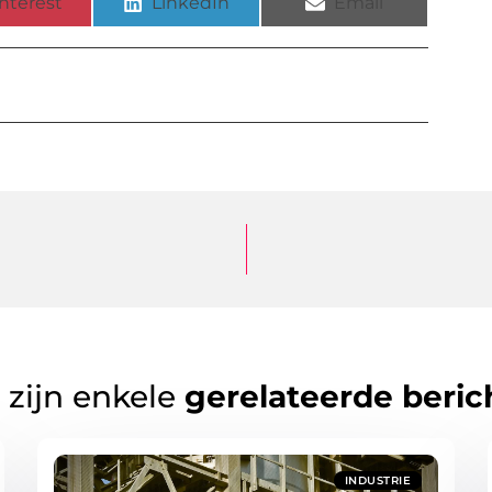
nterest
LinkedIn
Email
 zijn enkele
gerelateerde beric
INDUSTRIE