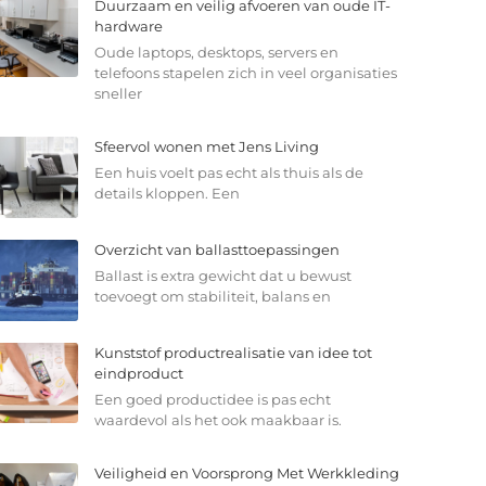
Duurzaam en veilig afvoeren van oude IT-
hardware
Oude laptops, desktops, servers en
telefoons stapelen zich in veel organisaties
sneller
Sfeervol wonen met Jens Living
Een huis voelt pas echt als thuis als de
details kloppen. Een
Overzicht van ballasttoepassingen
Ballast is extra gewicht dat u bewust
toevoegt om stabiliteit, balans en
Kunststof productrealisatie van idee tot
eindproduct
Een goed productidee is pas echt
waardevol als het ook maakbaar is.
Veiligheid en Voorsprong Met Werkkleding