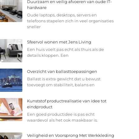
Duurzaam en veilig afvoeren van oude IT-
hardware
Oude laptops, desktops, servers en
telefoons stapelen zich in veel organisaties
sneller
Sfeervol wonen met Jens Living
Een huis voelt pas echt als thuis als de
details kloppen. Een
Overzicht van ballasttoepassingen
Ballast is extra gewicht dat u bewust
toevoegt om stabiliteit, balans en
Kunststof productrealisatie van idee tot
eindproduct
Een goed productidee is pas echt
waardevol als het ook maakbaar is.
Veiligheid en Voorsprong Met Werkkleding