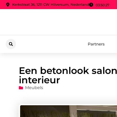
Kerkstraat 36, 1211 CW Hilversum, Nederland
03:50:28
Partners
Een betonlook salont
interieur
Meubels