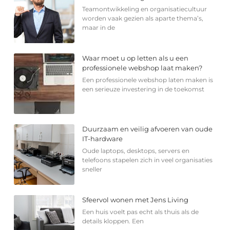
Teamontwikkeling en organisatiecultuur
worden vaak gezien als aparte thema’s,
maar in de
Waar moet u op letten als u een
professionele webshop laat maken?
Een professionele webshop laten maken is
een serieuze investering in de toekomst
Duurzaam en veilig afvoeren van oude
IT-hardware
Oude laptops, desktops, servers en
telefoons stapelen zich in veel organisaties
sneller
Sfeervol wonen met Jens Living
Een huis voelt pas echt als thuis als de
details kloppen. Een