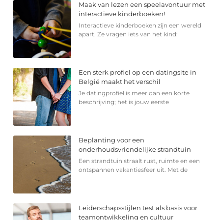
Maak van lezen een speelavontuur met
interactieve kinderboeken!
Interactieve kinderboeken zijn een wereld
apart. Ze vragen iets van het kind:
Een sterk profiel op een datingsite in
België maakt het verschil
Je datingprofiel is meer dan een korte
beschrijving; het is jouw eerste
Beplanting voor een
onderhoudsvriendelijke strandtuin
Een strandtuin straalt rust, ruimte en een
ontspannen vakantiesfeer uit. Met de
Leiderschapsstijlen test als basis voor
teamontwikkeling en cultuur