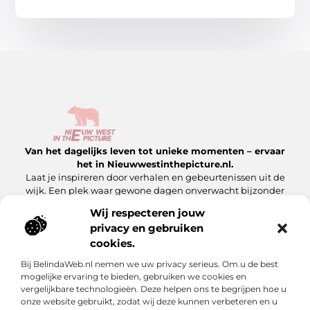
Van het dagelijks leven tot unieke momenten – ervaar
het in Nieuwwestinthepicture.nl.
Laat je inspireren door verhalen en gebeurtenissen uit de
wijk. Een plek waar gewone dagen onverwacht bijzonder
worden.
Wij respecteren jouw
privacy en gebruiken
Onze informatie
cookies.
Linkbuilding Platform: Hoe Jij Er Slim Gebruik van Maakt
Geld Verdienen met Je Website: Zo Maak Jij Van Jouw Site een Inkomensbron
Bij BelindaWeb.nl nemen we uw privacy serieus. Om u de best
Bericht categorie
mogelijke ervaring te bieden, gebruiken we cookies en
vergelijkbare technologieën. Deze helpen ons te begrijpen hoe u
onze website gebruikt, zodat wij deze kunnen verbeteren en u