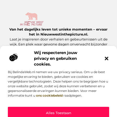
Van het dagelijks leven tot unieke momenten – ervaar
het in Nieuwwestinthepicture.nl.
Laat je inspireren door verhalen en gebeurtenissen uit de
wijk. Een plek waar gewone dagen onverwacht bijzonder
worden.
Wij respecteren jouw
privacy en gebruiken
Onze informatie
cookies.
Linkbuilding Platform: Hoe Jij Er Slim Gebruik van Maakt
Geld Verdienen met Je Website: Zo Maak Jij Van Jouw Site een Inkomensbron
Bij BelindaWeb.nl nemen we uw privacy serieus. Om u de best
Bericht categorie
mogelijke ervaring te bieden, gebruiken we cookies en
vergelijkbare technologieën. Deze helpen ons te begrijpen hoe u
onze website gebruikt, zodat wij deze kunnen verbeteren en u
gepersonaliseerde ervaringen kunnen bieden. Voor meer
informatie kunt u
ons cookiebeleid
raadplegen.
Alles Toestaan
Website index
Cookiebeleid (EU)