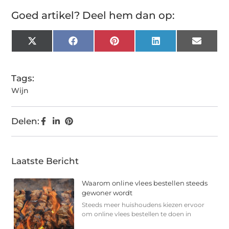
Goed artikel? Deel hem dan op:
X
Facebook
Pinterest
LinkedIn
Email
(Twitter)
Tags:
Wijn
Delen:
Laatste Bericht
Waarom online vlees bestellen steeds
gewoner wordt
Steeds meer huishoudens kiezen ervoor
om online vlees bestellen te doen in