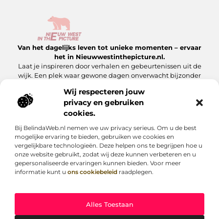
Van het dagelijks leven tot unieke momenten – ervaar
het in Nieuwwestinthepicture.nl.
Laat je inspireren door verhalen en gebeurtenissen uit de
wijk. Een plek waar gewone dagen onverwacht bijzonder
worden.
Wij respecteren jouw
privacy en gebruiken
Onze informatie
cookies.
Linkbuilding Platform: Hoe Jij Er Slim Gebruik van Maakt
Geld Verdienen met Je Website: Zo Maak Jij Van Jouw Site een Inkomensbron
Bij BelindaWeb.nl nemen we uw privacy serieus. Om u de best
Bericht categorie
mogelijke ervaring te bieden, gebruiken we cookies en
vergelijkbare technologieën. Deze helpen ons te begrijpen hoe u
onze website gebruikt, zodat wij deze kunnen verbeteren en u
gepersonaliseerde ervaringen kunnen bieden. Voor meer
informatie kunt u
ons cookiebeleid
raadplegen.
Alles Toestaan
Website index
Cookiebeleid (EU)