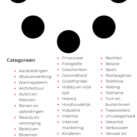
Financieel
Rechten
Categorieën
Fotografie
Relatie
Geschenken
Sport
Aanbiedingen
Gezondheid
Startpaginas
Afvalverwerking
Groothandel
Telefonie
Alarmsysteem
Hobby en vrije
Testing
Architectuur
tijd
Toerisme
Auto's en
Horeca
Tuin en
Motoren
Huishoudelijk
buitenleven
Banen en
Industrie
Tweewielers
opleidingen
Internet
Uncategorized
Beauty en
Internet
Vakantie
verzorging
marketing
Verbouwen
Bedrijven
Kinderen
Vervoer en
Bloemen