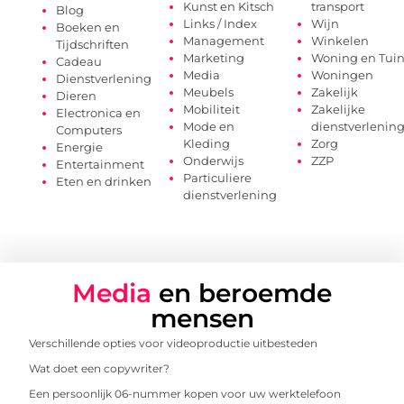
Kunst en Kitsch
transport
Blog
Links / Index
Wijn
Boeken en
Management
Winkelen
Tijdschriften
Marketing
Woning en Tui
Cadeau
Media
Woningen
Dienstverlening
Meubels
Zakelijk
Dieren
Mobiliteit
Zakelijke
Electronica en
Mode en
dienstverlenin
Computers
Kleding
Zorg
Energie
Onderwijs
ZZP
Entertainment
Particuliere
Eten en drinken
dienstverlening
Media
en beroemde
mensen
Verschillende opties voor videoproductie uitbesteden
Wat doet een copywriter?
Een persoonlijk 06-nummer kopen voor uw werktelefoon