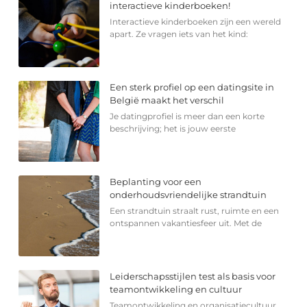
interactieve kinderboeken!
Interactieve kinderboeken zijn een wereld
apart. Ze vragen iets van het kind:
Een sterk profiel op een datingsite in
België maakt het verschil
Je datingprofiel is meer dan een korte
beschrijving; het is jouw eerste
Beplanting voor een
onderhoudsvriendelijke strandtuin
Een strandtuin straalt rust, ruimte en een
ontspannen vakantiesfeer uit. Met de
Leiderschapsstijlen test als basis voor
teamontwikkeling en cultuur
Teamontwikkeling en organisatiecultuur