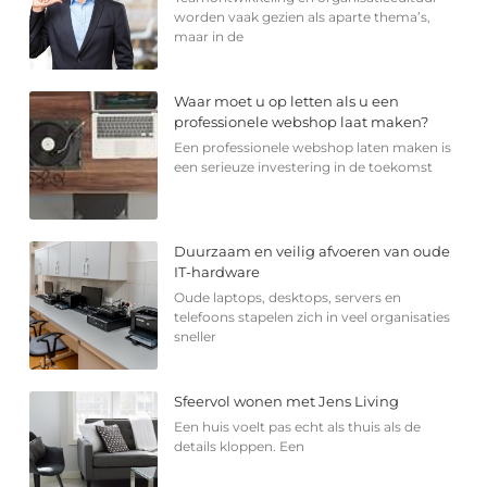
worden vaak gezien als aparte thema’s,
maar in de
Waar moet u op letten als u een
professionele webshop laat maken?
Een professionele webshop laten maken is
een serieuze investering in de toekomst
Duurzaam en veilig afvoeren van oude
IT-hardware
Oude laptops, desktops, servers en
telefoons stapelen zich in veel organisaties
sneller
Sfeervol wonen met Jens Living
Een huis voelt pas echt als thuis als de
details kloppen. Een