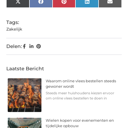
X
Facebook
Pinterest
LinkedIn
Email
(Twitter)
Tags:
Zakelijk
Delen:
Laatste Bericht
Waarom online vlees bestellen steeds
gewoner wordt
Steeds meer huishoudens kiezen ervoor
om online vlees bestellen te doen in
Wielen kopen voor evenementen en
tijdelijke opbouw