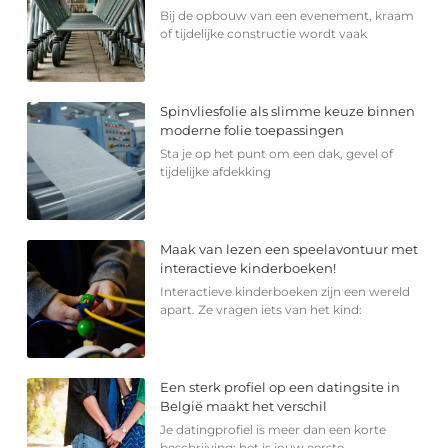
Bij de opbouw van een evenement, kraam
of tijdelijke constructie wordt vaak
Spinvliesfolie als slimme keuze binnen
moderne folie toepassingen
Sta je op het punt om een dak, gevel of
tijdelijke afdekking
Maak van lezen een speelavontuur met
interactieve kinderboeken!
Interactieve kinderboeken zijn een wereld
apart. Ze vragen iets van het kind:
Een sterk profiel op een datingsite in
België maakt het verschil
Je datingprofiel is meer dan een korte
beschrijving; het is jouw eerste