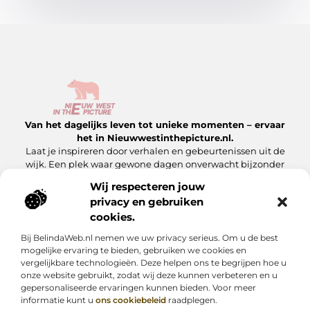
Van het dagelijks leven tot unieke momenten – ervaar
het in Nieuwwestinthepicture.nl.
Laat je inspireren door verhalen en gebeurtenissen uit de
wijk. Een plek waar gewone dagen onverwacht bijzonder
worden.
Wij respecteren jouw
privacy en gebruiken
Onze informatie
cookies.
Linkbuilding Platform: Hoe Jij Er Slim Gebruik van Maakt
Geld Verdienen met Je Website: Zo Maak Jij Van Jouw Site een Inkomensbron
Bij BelindaWeb.nl nemen we uw privacy serieus. Om u de best
Bericht categorie
mogelijke ervaring te bieden, gebruiken we cookies en
vergelijkbare technologieën. Deze helpen ons te begrijpen hoe u
onze website gebruikt, zodat wij deze kunnen verbeteren en u
gepersonaliseerde ervaringen kunnen bieden. Voor meer
informatie kunt u
ons cookiebeleid
raadplegen.