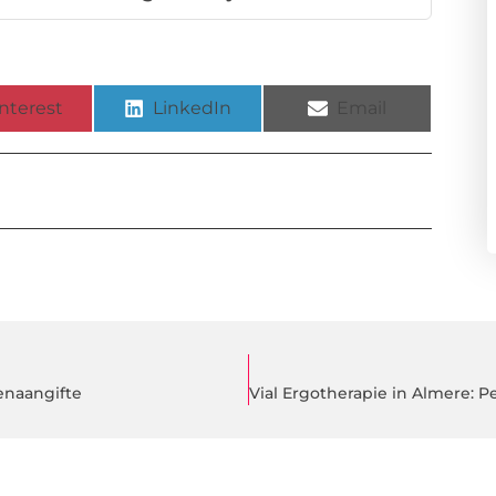
nterest
LinkedIn
Email
enaangifte