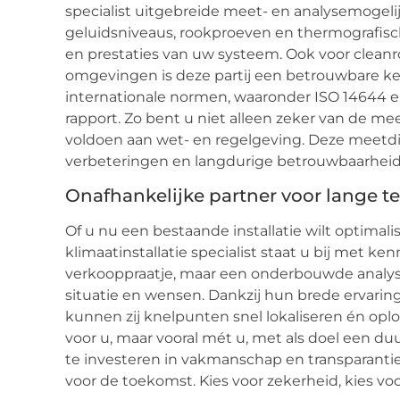
specialist uitgebreide meet- en analysemogel
geluidsniveaus, rookproeven en thermografische 
en prestaties van uw systeem. Ook voor cleanr
omgevingen is deze partij een betrouwbare ke
internationale normen, waaronder ISO 14644 e
rapport. Zo bent u niet alleen zeker van de m
voldoen aan wet- en regelgeving. Deze meetdi
verbeteringen en langdurige betrouwbaarheid v
Onafhankelijke partner voor lange t
Of u nu een bestaande installatie wilt optimali
klimaatinstallatie specialist staat u bij met ke
verkooppraatje, maar een onderbouwde analyse
situatie en wensen. Dankzij hun brede ervarin
kunnen zij knelpunten snel lokaliseren én oplo
voor u, maar vooral mét u, met als doel een d
te investeren in vakmanschap en transparantie 
voor de toekomst. Kies voor zekerheid, kies vo