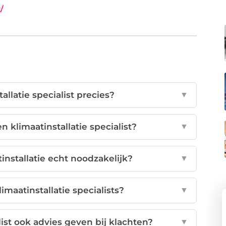
/
llatie specialist precies?
▼
klimaatinstallatie specialist?
▼
installatie echt noodzakelijk?
▼
aatinstallatie specialists?
▼
list ook advies geven bij klachten?
▼