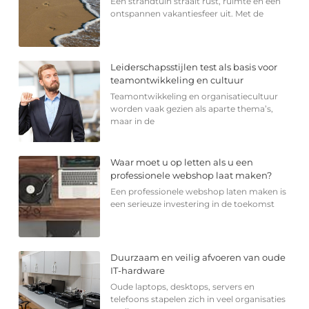
Een strandtuin straalt rust, ruimte en een
ontspannen vakantiesfeer uit. Met de
Leiderschapsstijlen test als basis voor
teamontwikkeling en cultuur
Teamontwikkeling en organisatiecultuur
worden vaak gezien als aparte thema’s,
maar in de
Waar moet u op letten als u een
professionele webshop laat maken?
Een professionele webshop laten maken is
een serieuze investering in de toekomst
Duurzaam en veilig afvoeren van oude
IT-hardware
Oude laptops, desktops, servers en
telefoons stapelen zich in veel organisaties