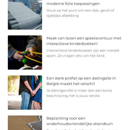
moderne folie toepassingen
Sta je op het punt om een dak, gevel of
tijdelijke afdekking
Maak van lezen een speelavontuur met
interactieve kinderboeken!
Interactieve kinderboeken zijn een wereld
apart. Ze vragen iets van het kind:
Een sterk profiel op een datingsite in
België maakt het verschil
Je datingprofiel is meer dan een korte
beschrijving; het is jouw eerste
Beplanting voor een
onderhoudsvriendelijke strandtuin