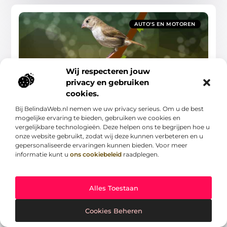
AUTO'S EN MOTOREN
Wij respecteren jouw
privacy en gebruiken
cookies.
Overdekte Elektrische Scooter of Brommobiel
Kopen?
Bij BelindaWeb.nl nemen we uw privacy serieus. Om u de best
Welkom bij ons, uw betrouwbare bron voor alles wat u
mogelijke ervaring te bieden, gebruiken we cookies en
moet weten over het kopen van een overdekte
vergelijkbare technologieën. Deze helpen ons te begrijpen hoe u
elektrische scooter of brommobiel. In dit uitgebreide
onze website gebruikt, zodat wij deze kunnen verbeteren en u
gepersonaliseerde ervaringen kunnen bieden. Voor meer
Auto's En Motoren
informatie kunt u
ons cookiebeleid
raadplegen.
Alles Toestaan
AUTO'S EN MOTOREN
Cookies Beheren