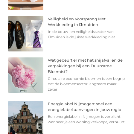
Veiligheid en Voorsprong Met
Werkkleding in IJmuiden
In de bouw- en veiligheidssector van
IJmuiden is de juiste werkkleding niet
Wat gebeurt er met het snijafval en de
verpakkingen bij een Duurzame
Bloemist?
Circulaire economie bloemen is een begrip
dat de bloemensector langzaam maar
zeker
Energielabel Nijmegen: snel een
energielabel aanvragen in jouw regio
Een energielabel in Nijmegen is verplicht
wanneer je een woning verkoopt, verhuurt