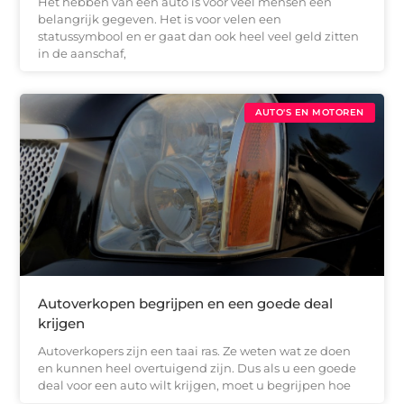
Het hebben van een auto is voor veel mensen een
belangrijk gegeven. Het is voor velen een
statussymbool en er gaat dan ook heel veel geld zitten
in de aanschaf,
AUTO'S EN MOTOREN
Autoverkopen begrijpen en een goede deal
krijgen
Autoverkopers zijn een taai ras. Ze weten wat ze doen
en kunnen heel overtuigend zijn. Dus als u een goede
deal voor een auto wilt krijgen, moet u begrijpen hoe