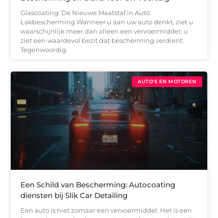
Glascoating: De Nieuwe Maatstaf in Auto
Lakbescherming Wanneer u aan uw auto denkt, ziet u
waarschijnlijk meer dan alleen een vervoermiddel; u
ziet een waardevol bezit dat bescherming verdient.
Tegenwoordig
AUTO'S EN MOTOREN
Een Schild van Bescherming: Autocoating
diensten bij Slik Car Detailing
Een auto is niet zomaar een vervoermiddel. Het is een