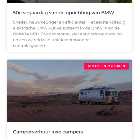
50e verjaardag van de oprichting van BMW
Sneller, nauwkeuriger en efficiënter: Het eerste volledig
elektrische BMW xDrive systeem in de BMW iX en de
BMW i4 M50. Twee motoren, vier aangedreven wielen
en een wereldwijd uniek motorkoppel-
controlesysteem
AUTO'S EN MOTOREN
Camperverhuur luxe campers