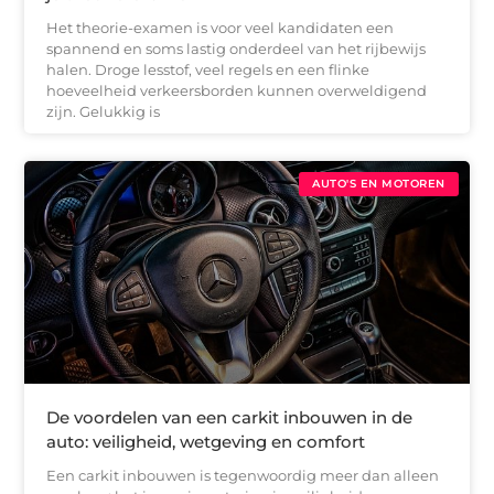
Het theorie-examen is voor veel kandidaten een
spannend en soms lastig onderdeel van het rijbewijs
halen. Droge lesstof, veel regels en een flinke
hoeveelheid verkeersborden kunnen overweldigend
zijn. Gelukkig is
AUTO'S EN MOTOREN
De voordelen van een carkit inbouwen in de
auto: veiligheid, wetgeving en comfort
Een carkit inbouwen is tegenwoordig meer dan alleen