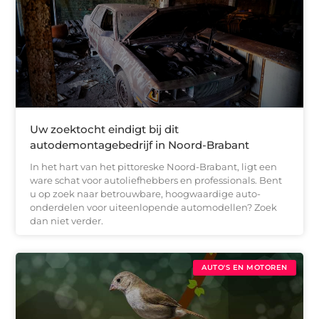
Uw zoektocht eindigt bij dit
autodemontagebedrijf in Noord-Brabant
In het hart van het pittoreske Noord-Brabant, ligt een
ware schat voor autoliefhebbers en professionals. Bent
u op zoek naar betrouwbare, hoogwaardige auto-
onderdelen voor uiteenlopende automodellen? Zoek
dan niet verder.
AUTO'S EN MOTOREN