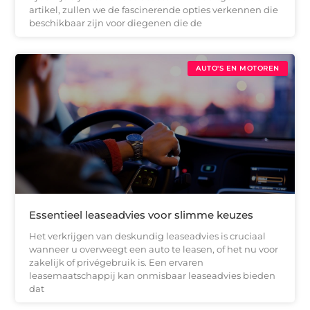
artikel, zullen we de fascinerende opties verkennen die
beschikbaar zijn voor diegenen die de
AUTO'S EN MOTOREN
Essentieel leaseadvies voor slimme keuzes
Het verkrijgen van deskundig leaseadvies is cruciaal
wanneer u overweegt een auto te leasen, of het nu voor
zakelijk of privégebruik is. Een ervaren
leasemaatschappij kan onmisbaar leaseadvies bieden
dat