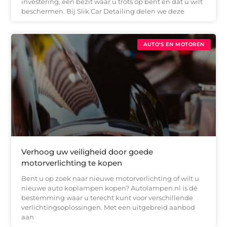
investering, een bezit waar u trots op bent en dat u wilt
beschermen. Bij Slik Car Detailing delen we deze
AUTO'S EN MOTOREN
Verhoog uw veiligheid door goede
motorverlichting te kopen
Bent u op zoek naar nieuwe motorverlichting of wilt u
nieuwe auto koplampen kopen? Autolampen.nl is dé
bestemming waar u terecht kunt voor verschillende
verlichtingsoplossingen. Met een uitgebreid aanbod
aan