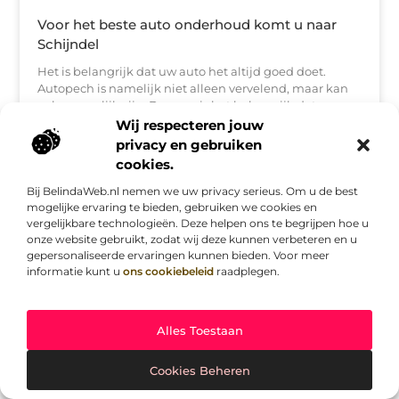
Voor het beste auto onderhoud komt u naar
Schijndel
Het is belangrijk dat uw auto het altijd goed doet.
Autopech is namelijk niet alleen vervelend, maar kan
ook gevaarlijk zijn. Daarom is het belangrijk dat uw
auto goed onderhoud
Wij respecteren jouw
privacy en gebruiken
cookies.
AUTO'S EN MOTOREN
Bij BelindaWeb.nl nemen we uw privacy serieus. Om u de best
mogelijke ervaring te bieden, gebruiken we cookies en
vergelijkbare technologieën. Deze helpen ons te begrijpen hoe u
onze website gebruikt, zodat wij deze kunnen verbeteren en u
gepersonaliseerde ervaringen kunnen bieden. Voor meer
informatie kunt u
ons cookiebeleid
raadplegen.
Alles Toestaan
De voor- en nadelen van verschillende
Cookies Beheren
vervoermiddelen