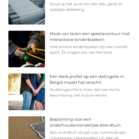
Sta je op het punt om een dak, gevel of
tijdelijke afdekking
Maak van lezen een speelavontuur met
interactieve kinderboeken!
Interactieve kinderboeken zijn een wereld
apart. Ze vragen iets van het kind:
Een sterk profiel op een datingsite in
België maakt het verschil
Je datingprofiel is meer dan een korte
beschrijving; het is jouw eerste
Beplanting voor een
onderhoudsvriendelijke strandtuin
Een strandtuin straalt rust, ruimte en een
ontspannen vakantiesfeer uit. Met de