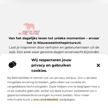
Van het dagelijks leven tot unieke momenten – ervaar
het in Nieuwwestinthepicture.nl.
Laat je inspireren door verhalen en gebeurtenissen uit de
wijk. Een plek waar gewone dagen onverwacht bijzonder
worden.
Wij respecteren jouw
privacy en gebruiken
Onze informatie
cookies.
Linkbuilding Platform: Hoe Jij Er Slim Gebruik van Maakt
Geld Verdienen met Je Website: Zo Maak Jij Van Jouw Site een Inkomensbron
Bij BelindaWeb.nl nemen we uw privacy serieus. Om u de best
Bericht categorie
mogelijke ervaring te bieden, gebruiken we cookies en
vergelijkbare technologieën. Deze helpen ons te begrijpen hoe u
onze website gebruikt, zodat wij deze kunnen verbeteren en u
gepersonaliseerde ervaringen kunnen bieden. Voor meer
informatie kunt u
ons cookiebeleid
raadplegen.