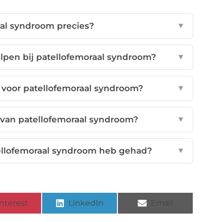
aal syndroom precies?
▼
lpen bij patellofemoraal syndroom?
▼
f voor patellofemoraal syndroom?
▼
 van patellofemoraal syndroom?
▼
tellofemoraal syndroom heb gehad?
▼
nterest
LinkedIn
Email