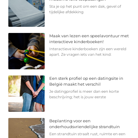
Sta je op het punt om een dak, gevel of
tijdelijke afdekking
Maak van lezen een speelavontuur met
interactieve kinderboeken!
Interactieve kinderboeken zijn een wereld
apart. Ze vragen iets van het kind:
Een sterk profiel op een datingsite in
België maakt het verschil
Je datingprofiel is meer dan een korte
beschrijving; het is jouw eerste
Beplanting voor een
onderhoudsvriendelijke strandtuin
Een strandtuin straalt rust, ruimte en een