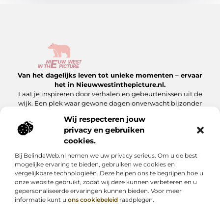
Van het dagelijks leven tot unieke momenten – ervaar
het in Nieuwwestinthepicture.nl.
Laat je inspireren door verhalen en gebeurtenissen uit de
wijk. Een plek waar gewone dagen onverwacht bijzonder
worden.
Wij respecteren jouw
privacy en gebruiken
Onze informatie
cookies.
Linkbuilding Platform: Hoe Jij Er Slim Gebruik van Maakt
Geld Verdienen met Je Website: Zo Maak Jij Van Jouw Site een Inkomensbron
Bij BelindaWeb.nl nemen we uw privacy serieus. Om u de best
Bericht categorie
mogelijke ervaring te bieden, gebruiken we cookies en
vergelijkbare technologieën. Deze helpen ons te begrijpen hoe u
onze website gebruikt, zodat wij deze kunnen verbeteren en u
gepersonaliseerde ervaringen kunnen bieden. Voor meer
informatie kunt u
ons cookiebeleid
raadplegen.