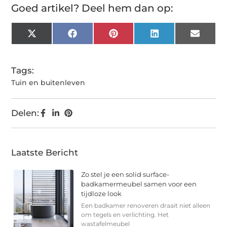
Goed artikel? Deel hem dan op:
X
Facebook
Pinterest
LinkedIn
Email
(Twitter)
Tags:
Tuin en buitenleven
Delen:
Laatste Bericht
Zo stel je een solid surface-
badkamermeubel samen voor een
tijdloze look
Een badkamer renoveren draait niet alleen
om tegels en verlichting. Het
wastafelmeubel