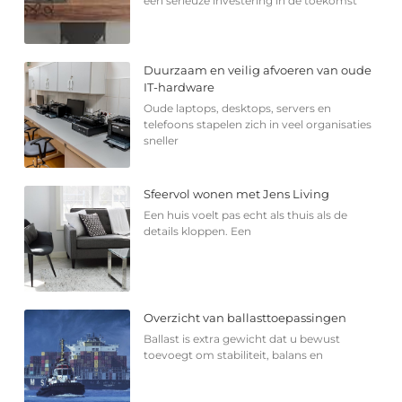
een serieuze investering in de toekomst
Duurzaam en veilig afvoeren van oude
IT-hardware
Oude laptops, desktops, servers en
telefoons stapelen zich in veel organisaties
sneller
Sfeervol wonen met Jens Living
Een huis voelt pas echt als thuis als de
details kloppen. Een
Overzicht van ballasttoepassingen
Ballast is extra gewicht dat u bewust
toevoegt om stabiliteit, balans en