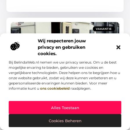
VAKANTIE
Wij respecteren jouw
privacy en gebruiken
cookies.
Bij BelindaWeb.nl nemen we uw privacy serieus. Om u de best
mogelijke ervaring te bieden, gebruiken we cookies en
Vouwwagen occasion: ontdek het uitgebreide
aanbod
vergelijkbare technologieën. Deze helpen ons te begrijpen hoe u
In een wereld waar reisbehoeften en -stijlen voortdurend
onze website gebruikt, zodat wij deze kunnen verbeteren en u
evolueren, staat een vouwwagen occasion symbool voor
gepersonaliseerde ervaringen kunnen bieden. Voor meer
informatie kunt u
ons cookiebeleid
raadplegen.
vrijheid en avontuur. Wanneer u op zoek bent naar de
Vakantie
Alles Toestaan
Cookies Beheren