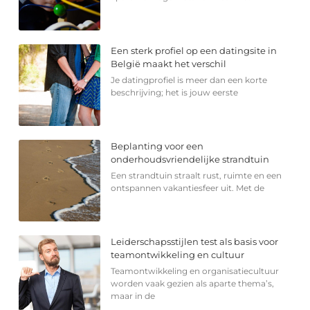
Een sterk profiel op een datingsite in
België maakt het verschil
Je datingprofiel is meer dan een korte
beschrijving; het is jouw eerste
Beplanting voor een
onderhoudsvriendelijke strandtuin
Een strandtuin straalt rust, ruimte en een
ontspannen vakantiesfeer uit. Met de
Leiderschapsstijlen test als basis voor
teamontwikkeling en cultuur
Teamontwikkeling en organisatiecultuur
worden vaak gezien als aparte thema’s,
maar in de