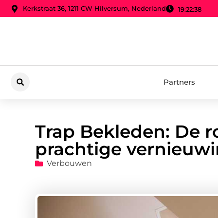
Kerkstraat 36, 1211 CW Hilversum, Nederland
19:22:40
Partners
Trap Bekleden: De r
prachtige vernieuw
Verbouwen