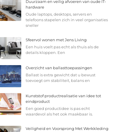
Duurzaam en veilig afvoeren van oude IT-
hardware
Oude laptops, desktops, servers en
telefoons stapelen zich in veel organisaties
sneller
Sfeervol wonen met Jens Living
Een huis voelt pas echt als thuis als de
details kloppen. Een
Overzicht van ballasttoepassingen
Ballast is extra gewicht dat u bewust
toevoegt om stabiliteit, balans en
Kunststof productrealisatie van idee tot
eindproduct
Een goed productidee is pas echt
waardevol als het ook maakbaar is.
Veiligheid en Voorsprong Met Werkkleding