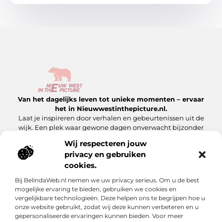
Van het dagelijks leven tot unieke momenten – ervaar
het in Nieuwwestinthepicture.nl.
Laat je inspireren door verhalen en gebeurtenissen uit de
wijk. Een plek waar gewone dagen onverwacht bijzonder
worden.
Wij respecteren jouw
privacy en gebruiken
Onze informatie
cookies.
Linkbuilding Platform: Hoe Jij Er Slim Gebruik van Maakt
Geld Verdienen met Je Website: Zo Maak Jij Van Jouw Site een Inkomensbron
Bij BelindaWeb.nl nemen we uw privacy serieus. Om u de best
Bericht categorie
mogelijke ervaring te bieden, gebruiken we cookies en
vergelijkbare technologieën. Deze helpen ons te begrijpen hoe u
onze website gebruikt, zodat wij deze kunnen verbeteren en u
gepersonaliseerde ervaringen kunnen bieden. Voor meer