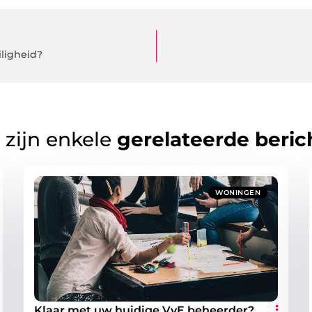
iligheid?
 zijn enkele
gerelateerde beric
WONINGEN
Klaar met uw huidige VvE beheerder?