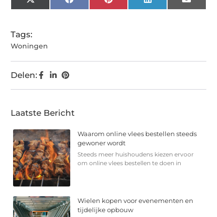
X
Facebook
Pinterest
LinkedIn
Email
(Twitter)
Tags:
Woningen
Delen:
Laatste Bericht
Waarom online vlees bestellen steeds
gewoner wordt
Steeds meer huishoudens kiezen ervoor
om online vlees bestellen te doen in
Wielen kopen voor evenementen en
tijdelijke opbouw