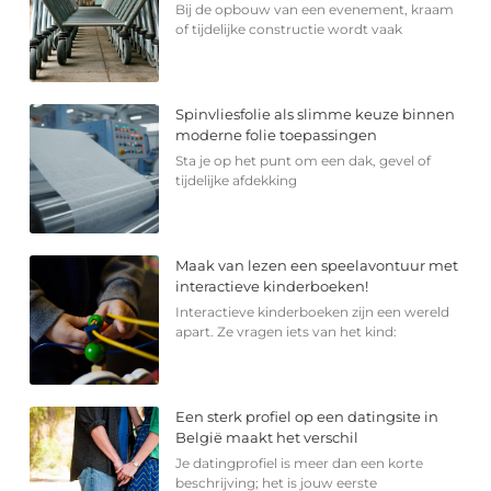
Bij de opbouw van een evenement, kraam
of tijdelijke constructie wordt vaak
Spinvliesfolie als slimme keuze binnen
moderne folie toepassingen
Sta je op het punt om een dak, gevel of
tijdelijke afdekking
Maak van lezen een speelavontuur met
interactieve kinderboeken!
Interactieve kinderboeken zijn een wereld
apart. Ze vragen iets van het kind:
Een sterk profiel op een datingsite in
België maakt het verschil
Je datingprofiel is meer dan een korte
beschrijving; het is jouw eerste