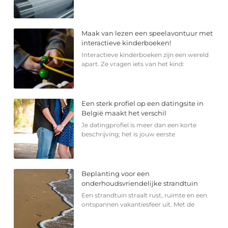
Maak van lezen een speelavontuur met
interactieve kinderboeken!
Interactieve kinderboeken zijn een wereld
apart. Ze vragen iets van het kind:
Een sterk profiel op een datingsite in
België maakt het verschil
Je datingprofiel is meer dan een korte
beschrijving; het is jouw eerste
Beplanting voor een
onderhoudsvriendelijke strandtuin
Een strandtuin straalt rust, ruimte en een
ontspannen vakantiesfeer uit. Met de