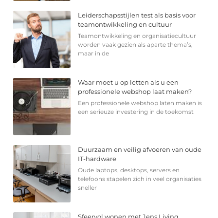
Leiderschapsstijlen test als basis voor
teamontwikkeling en cultuur
Teamontwikkeling en organisatiecultuur
worden vaak gezien als aparte thema’s,
maar in de
Waar moet u op letten als u een
professionele webshop laat maken?
Een professionele webshop laten maken is
een serieuze investering in de toekomst
Duurzaam en veilig afvoeren van oude
IT-hardware
Oude laptops, desktops, servers en
telefoons stapelen zich in veel organisaties
sneller
Sfeervol wonen met Jens Living