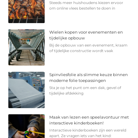
Steeds meer huishoudens kiezen ervoor
om online vlees bestellen te doen in
Wielen kopen voor evenementen en
tijdelijke opbouw
Bij de opbouw van een evenement, kraam
of tijdelijke constructie wordt vaak
Spinvliesfolie als slimme keuze binnen
moderne folie toepassingen
Sta je op het punt om een dak, gevel of
tijdelijke afdekking
Maak van lezen een speelavontuur met
interactieve kinderboeken!
Interactieve kinderboeken zijn een wereld
apart. Ze vragen iets van het kind: