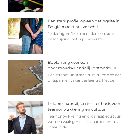
Een sterk profiel op een datingsite in
België maakt het verschil
Je datingprofiel is meer dan een korte
beschrijving; het is jouw eerste
Beplanting voor een
onderhoudsvriendelijke strandtuin
Een strandtuin straalt rust, ruimte en een
ontspannen vakantiesfeer uit. Met de
Leiderschapsstijlen test als basis voor
teamontwikkeling en cultuur
Teamontwikkeling en organisatiecultuur
worden vaak gezien als aparte thema’s,
maar in de