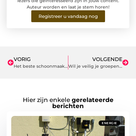
lezers die geïnteresseerd zijn in jouw content.
Auteur worden en laat je stem horen!
Registreer u vandaag nog
VORIG
VOLGENDE
Het beste schoonmaakbedrijf in Enschede
Wil je veilig je groepenkast vervangen hebben?
Hier zijn enkele
gerelateerde
berichten
ENERGIE