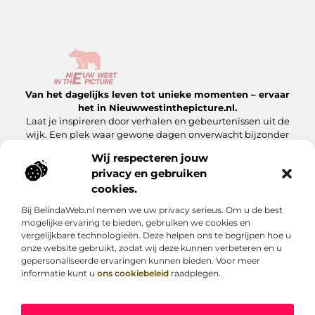
Van het dagelijks leven tot unieke momenten – ervaar
het in Nieuwwestinthepicture.nl.
Laat je inspireren door verhalen en gebeurtenissen uit de
wijk. Een plek waar gewone dagen onverwacht bijzonder
worden.
Wij respecteren jouw
privacy en gebruiken
Onze informatie
cookies.
Linkbuilding Platform: Hoe Jij Er Slim Gebruik van Maakt
Geld Verdienen met Je Website: Zo Maak Jij Van Jouw Site een Inkomensbron
Bij BelindaWeb.nl nemen we uw privacy serieus. Om u de best
Bericht categorie
mogelijke ervaring te bieden, gebruiken we cookies en
vergelijkbare technologieën. Deze helpen ons te begrijpen hoe u
onze website gebruikt, zodat wij deze kunnen verbeteren en u
gepersonaliseerde ervaringen kunnen bieden. Voor meer
informatie kunt u
ons cookiebeleid
raadplegen.