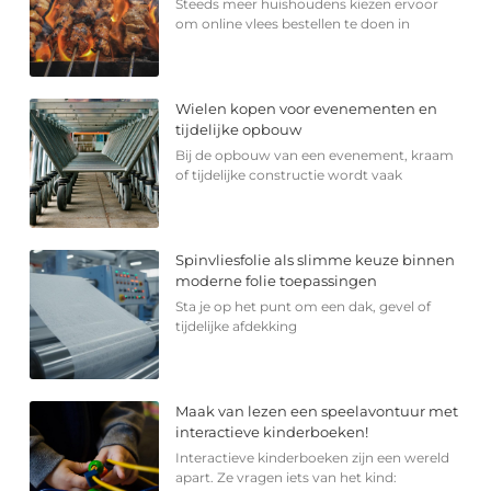
Steeds meer huishoudens kiezen ervoor
om online vlees bestellen te doen in
Wielen kopen voor evenementen en
tijdelijke opbouw
Bij de opbouw van een evenement, kraam
of tijdelijke constructie wordt vaak
Spinvliesfolie als slimme keuze binnen
moderne folie toepassingen
Sta je op het punt om een dak, gevel of
tijdelijke afdekking
Maak van lezen een speelavontuur met
interactieve kinderboeken!
Interactieve kinderboeken zijn een wereld
apart. Ze vragen iets van het kind: