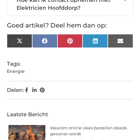
Hoe kan ik contact opnemen met
Elektricien Hoofddorp?
Goed artikel? Deel hem dan op:
X
Facebook
Pinterest
LinkedIn
Email
(Twitter)
Tags:
Energie
Delen:
Laatste Bericht
Waarom online vlees bestellen steeds
gewoner wordt