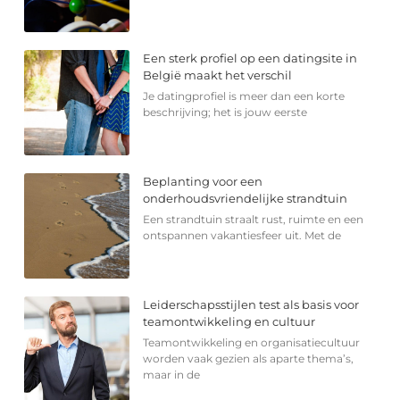
Een sterk profiel op een datingsite in
België maakt het verschil
Je datingprofiel is meer dan een korte
beschrijving; het is jouw eerste
Beplanting voor een
onderhoudsvriendelijke strandtuin
Een strandtuin straalt rust, ruimte en een
ontspannen vakantiesfeer uit. Met de
Leiderschapsstijlen test als basis voor
teamontwikkeling en cultuur
Teamontwikkeling en organisatiecultuur
worden vaak gezien als aparte thema’s,
maar in de