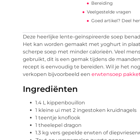
Bereiding
Veelgestelde vragen
Goed artikel? Deel he
Deze heerlijke lente-geïnspireerde soep benad
Het kan worden gemaakt met yoghurt in plaats
scherpe soep met minder calorieën. Veel mense
gebruikt, dit is een gemak tijdens de maanden 
recept is eenvoudig te bereiden. Wil je het no
verkopen bijvoorbeeld een
erwtensoep pakke
Ingrediënten
1.4 L kippenbouillon
1 kleine ui met 2 ingestoken kruidnagels
1 teentje knoflook
1 theelepel dragon
1.3 kg vers gepelde erwten of diepvrieser