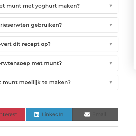
et munt met yoghurt maken?
▼
vrieserwten gebruiken?
▼
vert dit recept op?
▼
 erwtensoep met munt?
▼
 munt moeilijk te maken?
▼
nterest
LinkedIn
Email