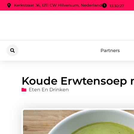
Kerkstraat 36, 1211 CW Hilversum, Nederland
13:30:28
Partners
Koude Erwtensoep 
Eten En Drinken