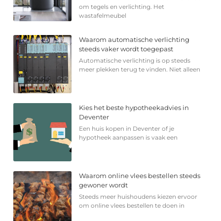
om tegels en verlichting. Het
wastafelmeubel
Waarom automatische verlichting
steeds vaker wordt toegepast
Automatische verlichting is op steeds
meer plekken terug te vinden. Niet alleen
Kies het beste hypotheekadvies in
Deventer
Een huis kopen in Deventer of je
hypotheek aanpassen is vaak een
Waarom online vlees bestellen steeds
gewoner wordt
Steeds meer huishoudens kiezen ervoor
om online vlees bestellen te doen in