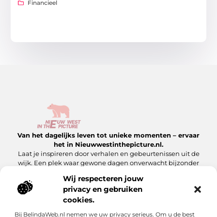
Financieel
Van het dagelijks leven tot unieke momenten – ervaar
het in Nieuwwestinthepicture.nl.
Laat je inspireren door verhalen en gebeurtenissen uit de
wijk. Een plek waar gewone dagen onverwacht bijzonder
worden.
Wij respecteren jouw
privacy en gebruiken
Onze informatie
cookies.
Linkbuilding Platform: Hoe Jij Er Slim Gebruik van Maakt
Geld Verdienen met Je Website: Zo Maak Jij Van Jouw Site een Inkomensbron
Bij BelindaWeb.nl nemen we uw privacy serieus. Om u de best