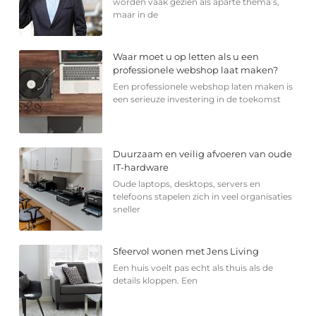
worden vaak gezien als aparte thema’s,
maar in de
Waar moet u op letten als u een
professionele webshop laat maken?
Een professionele webshop laten maken is
een serieuze investering in de toekomst
Duurzaam en veilig afvoeren van oude
IT-hardware
Oude laptops, desktops, servers en
telefoons stapelen zich in veel organisaties
sneller
Sfeervol wonen met Jens Living
Een huis voelt pas echt als thuis als de
details kloppen. Een