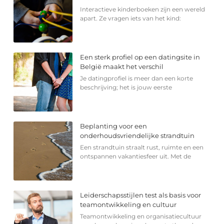
Interactieve kinderboeken zijn een wereld
apart. Ze vragen iets van het kind:
Een sterk profiel op een datingsite in
België maakt het verschil
Je datingprofiel is meer dan een korte
beschrijving; het is jouw eerste
Beplanting voor een
onderhoudsvriendelijke strandtuin
Een strandtuin straalt rust, ruimte en een
ontspannen vakantiesfeer uit. Met de
Leiderschapsstijlen test als basis voor
teamontwikkeling en cultuur
Teamontwikkeling en organisatiecultuur