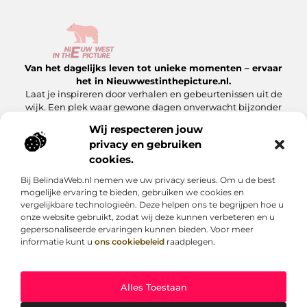
Van het dagelijks leven tot unieke momenten – ervaar
het in Nieuwwestinthepicture.nl.
Laat je inspireren door verhalen en gebeurtenissen uit de
wijk. Een plek waar gewone dagen onverwacht bijzonder
worden.
Wij respecteren jouw
privacy en gebruiken
Onze informatie
cookies.
Linkbuilding Platform: Hoe Jij Er Slim Gebruik van Maakt
Geld Verdienen met Je Website: Zo Maak Jij Van Jouw Site een Inkomensbron
Bij BelindaWeb.nl nemen we uw privacy serieus. Om u de best
Bericht categorie
mogelijke ervaring te bieden, gebruiken we cookies en
vergelijkbare technologieën. Deze helpen ons te begrijpen hoe u
onze website gebruikt, zodat wij deze kunnen verbeteren en u
gepersonaliseerde ervaringen kunnen bieden. Voor meer
informatie kunt u
ons cookiebeleid
raadplegen.
Alles Toestaan
Website index
Cookiebeleid (EU)