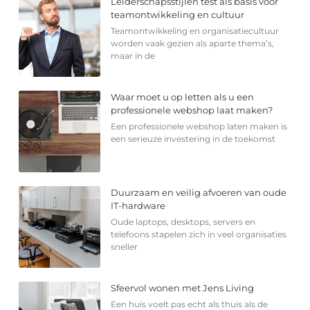
Leiderschapsstijlen test als basis voor
teamontwikkeling en cultuur
Teamontwikkeling en organisatiecultuur
worden vaak gezien als aparte thema’s,
maar in de
Waar moet u op letten als u een
professionele webshop laat maken?
Een professionele webshop laten maken is
een serieuze investering in de toekomst
Duurzaam en veilig afvoeren van oude
IT-hardware
Oude laptops, desktops, servers en
telefoons stapelen zich in veel organisaties
sneller
Sfeervol wonen met Jens Living
Een huis voelt pas echt als thuis als de