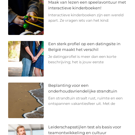
Maak van lezen een speelavontuur met
interactieve kinderboeken!
Interactieve kinderboeken zijn een wereld
apart. Ze vragen iets van het kind:
Een sterk profiel op een datingsite in
België maakt het verschil
Je datingprofiel is meer dan een korte
beschrijving; het is jouw eerste
Beplanting voor een
onderhoudsvriendelijke strandtuin
Een strandtuin straalt rust, ruimte en een
ontspannen vakantiesfeer uit. Met de
Leiderschapsstijlen test als basis voor
teamontwikkeling en cultuur