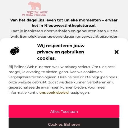
Van het dagelijks leven tot unieke momenten – ervaar
het in Nieuwwestinthepicture.nl.
Laat je inspireren door verhalen en gebeurtenissen uit de
wijk. Een plek waar gewone dagen onverwacht bijzonder
worden.
Wij respecteren jouw
privacy en gebruiken
Onze informatie
cookies.
Linkbuilding Platform: Hoe Jij Er Slim Gebruik van Maakt
Geld Verdienen met Je Website: Zo Maak Jij Van Jouw Site een Inkomensbron
Bij BelindaWeb.nl nemen we uw privacy serieus. Om u de best
Bericht categorie
mogelijke ervaring te bieden, gebruiken we cookies en
vergelijkbare technologieën. Deze helpen ons te begrijpen hoe u
onze website gebruikt, zodat wij deze kunnen verbeteren en u
gepersonaliseerde ervaringen kunnen bieden. Voor meer
informatie kunt u
ons cookiebeleid
raadplegen.
Alles Toestaan
Website index
Cookiebeleid (EU)
@2025 www.nieuwwestinthepicture.nl. All Right Reserved.
Cookies Beheren