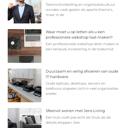
Teamontwikkeling en organisatiecultuur
worden vaak gezien als aparte thema’s,
maar in de
Waar moet u op letten als u een
professionele webshop laat maken?
Een professionele webshop laten maken is
een serieuze investering in de toekomst
Duurzaam en veilig afvoeren van oude
IT-hardware
Oude laptops, desktops, servers en
telefoons stapelen zich in veel organisaties
sneller
Sfeervol wonen met Jens Living
Een huis voelt pas echt als thuis als de
details kloppen. Een