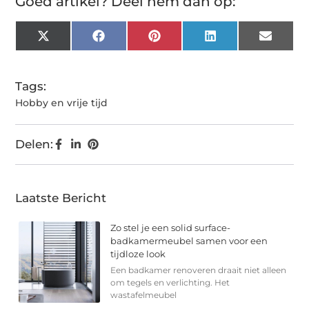
Goed artikel? Deel hem dan op:
X
Facebook
Pinterest
LinkedIn
Email
(Twitter)
Tags:
Hobby en vrije tijd
Delen:
Laatste Bericht
Zo stel je een solid surface-
badkamermeubel samen voor een
tijdloze look
Een badkamer renoveren draait niet alleen
om tegels en verlichting. Het
wastafelmeubel